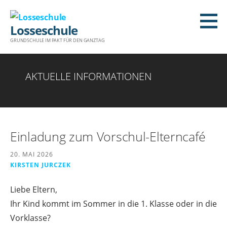
Zum
Inhalt
Losseschule
springen
GRUNDSCHULE IM PAKT FÜR DEN GANZTAG
AKTUELLE INFORMATIONEN
Einladung zum Vorschul-Elterncafé
20. MAI 2026
KIRSTEN JURCZEK
Liebe Eltern,
Ihr Kind kommt im Sommer in die 1. Klasse oder in die
Vorklasse?